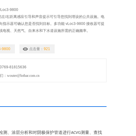
Loc3-9800
0 获得的左/右距离感应引导和声音提示可引导您找到埋设的公共设施。电
指示器可确认您是否找到目标。多功能 vLoc3-9800 接收器可提
线电视、天然气、自来水和下水道设施所需的正确频率。
3-9800
点击量：
921
69-81815636
uter@lothar.com.cn
检测、涂层分析和对阴极保护管道进行
测量、查找
ACVG