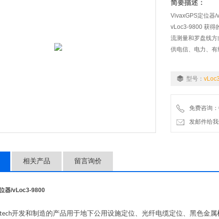
简要描述：
VivaxGPS定位器/v
vLoc3-980
流测量和罗盘线方向
供电信、电力、有
型号：
vLoc
免费咨询：07
发邮件给我们：wo
相关产品
留言询价
定位器
/vLoc3-9800
开发和制造的产品用于地下公用设施定位、光纤电缆定位、黑色金属
tech