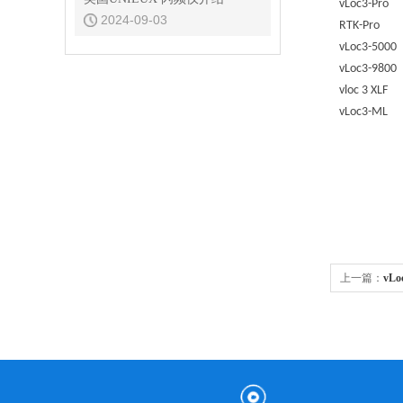
vLoc3-Pro
2024-09-03
RTK-Pro
vLoc3-5000
vLoc3-9800
vloc 3 XLF
vLoc3-ML
上一篇：
vL