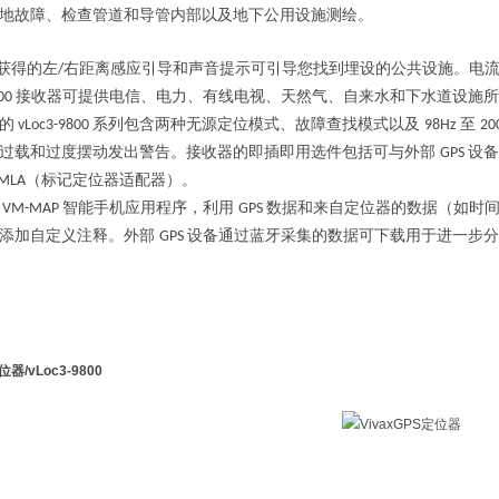
地故障、检查管道和导管内部以及地下公用设施测绘。
获得的左
右距离感应引导和声音提示可引导您找到埋设的公共设施。电
/
接收器可提供电信、电力、有线电视、天然气、自来水和下水道设施所
800
的
系列包含两种无源定位模式、故障查找模式以及
至
vLoc3-9800
98Hz
20
过载和过度摆动发出警告。接收器的即插即用选件包括可与外部
设备
GPS
（标记定位器适配器）。
-MLA
智能手机应用程序，利用
数据和来自定位器的数据（如时
VM-MAP
GPS
目添加自定义注释。外部
设备通过蓝牙采集的数据可下载用于进一步
GPS
定位器
/vLoc3-9800
：