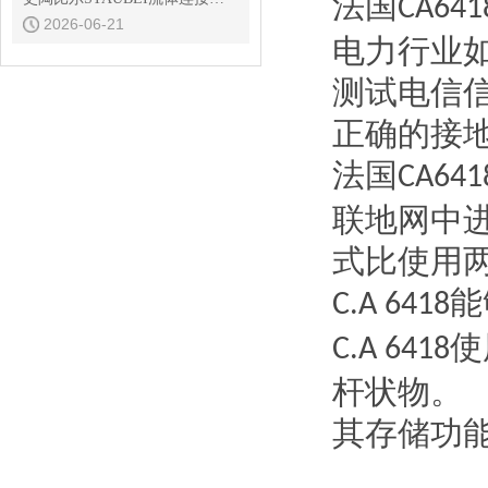
法国
CA641
2026-06-21
电力行业
测试电信
正确的接
法国
CA641
联地网中
式比使用
能
C.A 6418
使
C.A 6418
杆状物。
其存储功