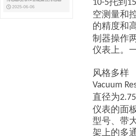
托到
10-5
1
2025-06-06
空测量和
的精度和
制器操作
仪表上。
风格多样
Vacuum Re
直径为
2.75
仪表的面
型号、带
架上的多