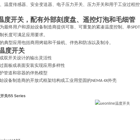
、温度传感器、安全变送器、电子压力开关、压力开关和用于工业过程控
温度开关，配有外部刻度盘、遥控灯泡和毛细管
为最终用户和原始设备制造商提供可靠、可重复的紧凑温度控制。单
SPDT
制长度可满足应用要求。
的典型应用包括商用烤箱和干燥机、伴热和防冻以及制冷。
温度开关
或双开关设计的输出灵活性
过面板或表面安装实现应用多样性
护管道和容器的伴热模型
始设备制造商的开放式框架结构或工业用坚固的
外壳
NEMA 4X
温度开关
/55 Series