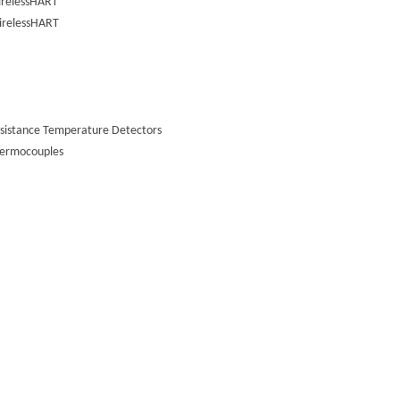
irelessHART
irelessHART
esistance Temperature Detectors
hermocouples