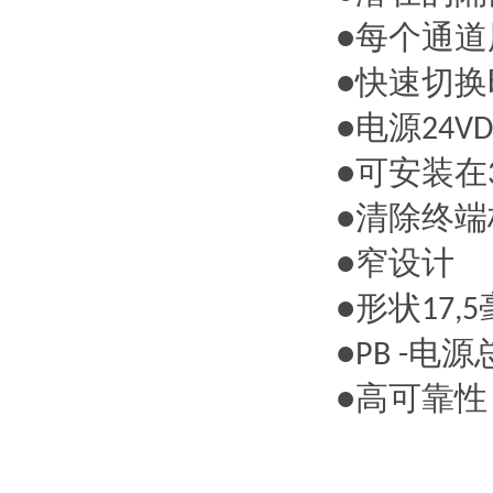
每个通道
●
快速切换
●
电源
●
24VD
可安装在
●
清除终端
●
窄设计
●
形状
●
17,5
电源
●PB -
高可靠性
●