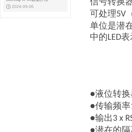
信号转换
2024-09-06
可处理
5V
单位是潜
中的
表
LED
液位转换
●
传输频率
●
输出
●
3 x R
潜在的隔
●