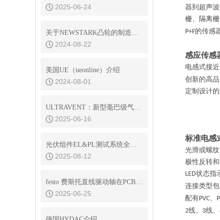
2025-06-24
器到超声波
栅、隔离栅
的传感
P+F
关于NEWSTARK凸轮的制造工艺分析
2024-08-22
感应传感
电感式接近
美国UE（ueonline）介绍
创新的高品
2024-08-01
定制设计的
ULTRAVENT：新型毫巴级气体阀门系列 - 不仅仅是排气阀
2025-06-16
标准电感
光伏组件EL&PL测试系统全面解析：高效检测与智能诊断方案
光滑或螺纹
2025-08-12
极性反转和
状态指
LED
festo 费斯托直线驱动轴在PCB组装中的发挥重要作用
连接类型包
2025-06-25
配有
、
PVC
线、
线、
2
3
德国HYDAC介绍