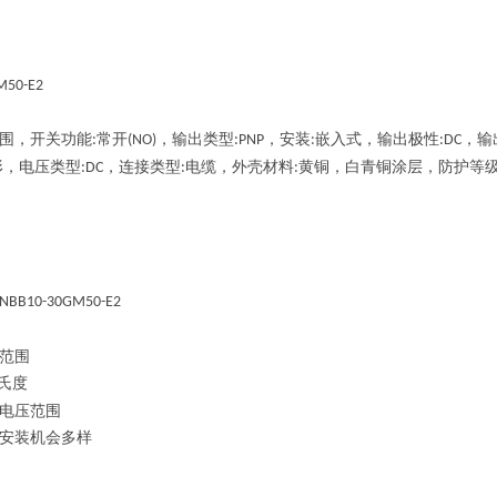
M50-E2
围，开关功能
常开
，输出类型
，安装
嵌入式，输出极性
，输
:
(NO)
:PNP
:
:DC
形，电压类型
，连接类型
电缆，外壳材料
黄铜，白青铜涂层，防护等
:DC
:
:
NBB10-30GM50-E2
范围
氏度
电压范围
安装机会多样