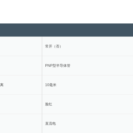
常开（否）
PNP型半导体管
离
10毫米
脸红
直流电