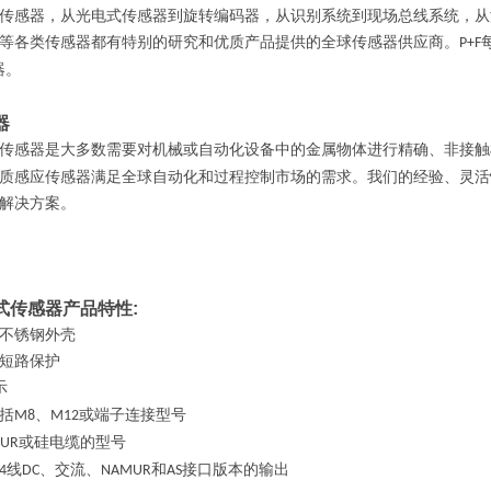
传感器，从光电式传感器到旋转编码器，从识别系统到现场总线系统，从
等各类传感器都有特别的研究和优质产品提供的全球传感器供应商。
P+F
器。
器
传感器是大多数需要对机械或自动化设备中的金属物体进行精确、非接触
质感应传感器满足全球自动化和过程控制市场的需求。我们的经验、灵活
解决方案。
式传感器产品特性:
不锈钢外壳
短路保护
示
括
、
或端子连接型号
M8
M12
或硅电缆的型号
PUR
线
、交流、
和
接口版本的输出
4
DC
NAMUR
AS