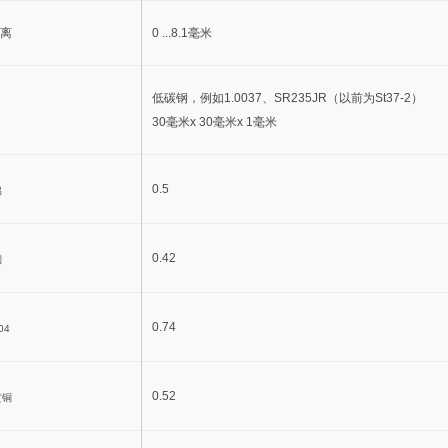
离
0 ...8.1毫米
低碳钢，例如1.0037、SR235JR（以前为St37-2）
30毫米x 30毫米x 1毫米
0.5
铝
0.42
铜
0.74
04
0.52
黄铜