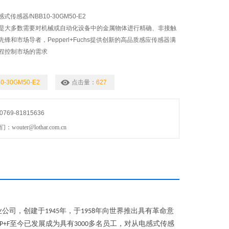
s电感式传感器/NBB10-30GM50-E2
是大多数需要对机械或自动化设备中的金属物体进行精确、非接触
锋和市场导者，Pepperl+Fuchs提供创新的高品质感应传感器满
程控制市场的需求
0-30GM50-E2
点击量：
627
69-81815636
uter@lothar.com.cn
业公司，创建于
年，于
年向世界推出具有革命意
1945
1958
至今已发展成为具有
多名员工，对从电感式传感
P+F
3000