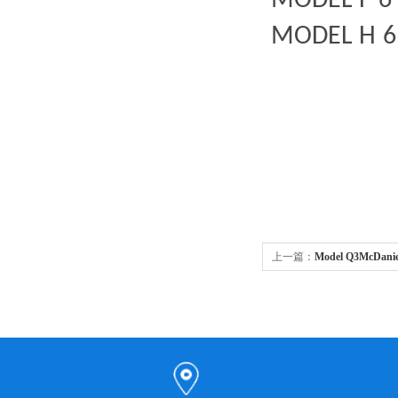
MODEL
F
6
MODEL
H
6
上一篇：
Model Q3McD