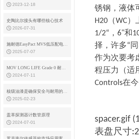
2023-12-18
锈钢，液体
（
）
H20
WC
史陶比尔接头有哪些核心技术
2026-07-31
，
和
1/2“
6"
1
择，许多
同
施耐德EasyPact MVS低压配电空气断路器在风电中的应用
“
2025-07-07
作为次要考
MOV LONG LIFE Grade 0 耐高温 核级耐辐射润滑脂
程压力（适
2024-07-11
在今
Controls
核级油漆是确保安全与耐用的材料
2025-02-23
盖革探测器计数管原理
spacer.gif (
2024-07-01
表盘尺寸
:
罗克韦尔传感器的市场应用案例有哪些