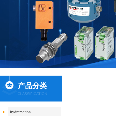
产品分类
CLASSIFICATION
hydramotion