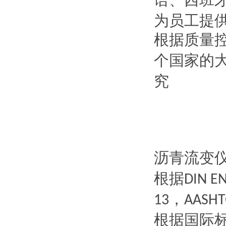
语、西班
为员工提
根据质量
个国家的
究
沥青流变
根据
DIN E
，
13
AASHT
根据国际