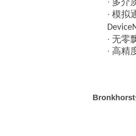
多介
·
模拟
·
Device
无零
·
高精
·
Bronkh