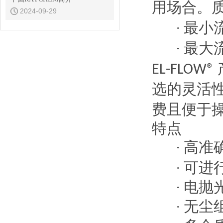
用场合。
2024-09-29
最小
·
最大
·
EL-FLOW®
选的灵活
费且便于
特点
高准
·
可进
·
电抛
·
无尘
·