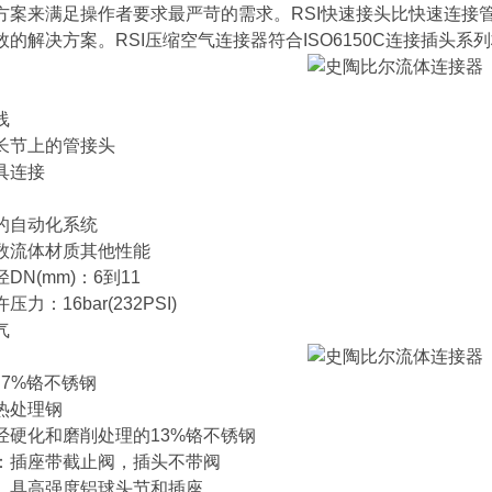
方案来满足操作者要求最严苛的需求。RSI快速接头比快速连接
的解决方案。RSI压缩空气连接器符合ISO6150C连接插头系列
线
节上的管接头
具连接
的自动化系统
流体材质其他性能
N(mm)：6到11
：16bar(232PSI)
气
7%铬不锈钢
热处理钢
硬化和磨削处理的13%铬不锈钢
插座带截止阀，插头不带阀
具高强度铝球头节和插座