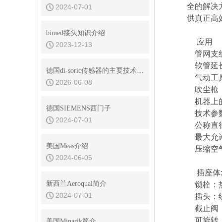
全的解决
2024-07-01
供真正高效
bimed接头知识介绍
应用
2023-12-13
管网支
软管延长
德国di-soric传感器的主要技术优势是什么
气动工
2026-06-08
吹尘枪
机器上
德国SIEMENS西门子
技术参数
2024-07-01
公称直径D
最大允许压力
美国Meas介绍
压缩空
2024-06-05
插座体:
新西兰Aeroqual简介
锁栓：
2024-07-01
插头：经
截止阀：
可旋转，
美国Minarik简介