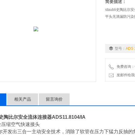
简要描述：
staubli史陶比尔安
平头无滴漏防污染
型号：
ADS 1
免费咨询：07
发邮件给我们：wo
相关产品
留言询价
li史陶比尔安全流体连接器ADS11.8104/IA
全压缩空气快速接头
开发出三合一主动安全技术，消除了软管在压力下猛力反抽的危