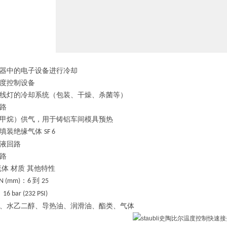
器中的电子设备进行冷却
度控制设备
线灯的冷却系统（包装、干燥、杀菌等）
路
甲烷）供气，用于铸铝车间模具预热
填装绝缘气体
SF 6
液回路
路
流体
材质
其他特性
：
到
N (mm)
6
25
：
16 bar (232 PSI)
、水乙二醇、导热油、润滑油、酯类、气体