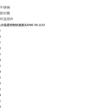
不锈钢
密封圈
环选用件
史陶比尔温度控制快速接头
RME 09.1152
2
2
2
2
3
8
3
3
4
2
4
4
5
8