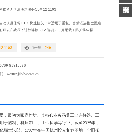
自动锁紧无泄漏快速接头CBX 12.1103
自动锁紧使得 CBX 快速接头非常适用于重复、盲插或连接位置难
们可以在残压下进行连接（PA 选项），并配装了防护防尘帽。
12.1103
点击量：
249
69-81815636
uter@lothar.com.cn
团，最初为家庭作坊。其核心业务涵盖工业连接器、工
用于塑料、机床加工、生命科学等行业。截至
年，
2025
亿瑞士法郎。
年在中国杭州设立制造基地，全面拓
1997