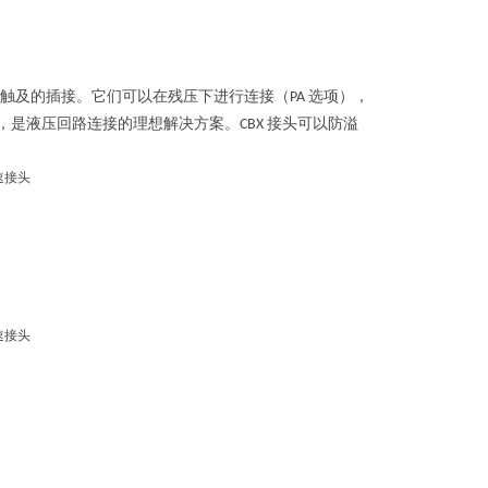
触及的插接。它们可以在残压下进行连接（
选项），
PA
，是液压回路连接的理想解决方案。
接头可以防溢
CBX