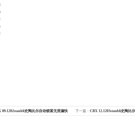
8
0
2
5
2
X 09.1202staubli史陶比尔自动锁紧无泄漏快
下一篇：
CBX 12.1203staubli
速接头