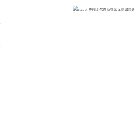
0
0
1
2
1
2
3
2
3
3
4
4
1
2
3
5
6