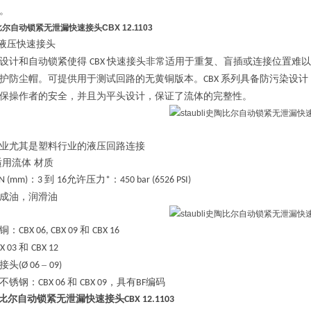
。
史陶比尔自动锁紧无泄漏快速接头
CBX 12.1103
液压快速接头
设计和自动锁紧使得
快速接头非常适用于重复、盲插或连接位置难以
CBX
护防尘帽。可提供用于测试回路的无黄铜版本。
系列具备防污染设计
CBX
保操作者的安全，并且为平头设计，保证了流体的完整性。
业尤其是塑料行业的液压回路连接
适用流体
材质
：
到
允许压力
：
N (mm)
3
16
*
450 bar (6526 PSI)
成油，润滑油
铜：
和
CBX 06, CBX 09
CBX 16
和
X 03
CBX 12
接头
–
(Ø 06
09)
不锈钢：
和
，具有
编码
CBX 06
CBX 09
BF
i史陶比尔自动锁紧无泄漏快速接头
CBX 12.1103