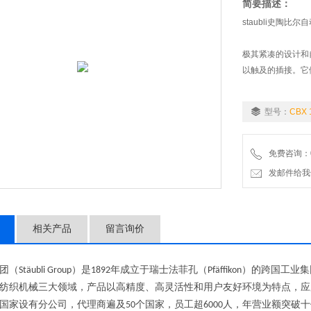
简要描述：
staubli史陶比尔
极其紧凑的设计和
以触及的插接。它
型号：
CBX 
免费咨询：07
发邮件给我们：wo
相关产品
留言询价
团（
）是
年成立于瑞士法菲孔（
）的跨国工业集
Stäubli Group
1892
Pfäffikon
纺织机械三大领域，产品以高精度、高灵活性和用户友好环境为特点，应
国家设有分公司，代理商遍及
个国家，员工超
人，年营业额突破十
50
6000