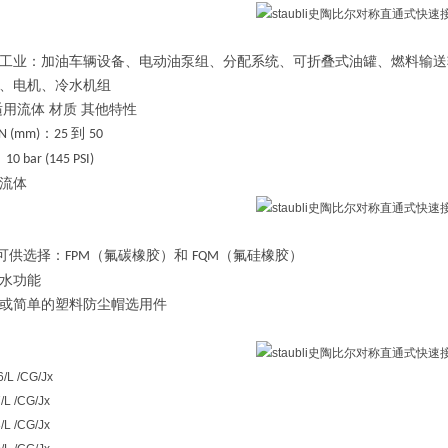
工业：加油车辆设备、电动油泵组、分配系统、可折叠式油罐、燃料输送
、电机、冷水机组
适用流体
材质
其他特性
：
到
N (mm)
25
50
：
10 bar (145 PSI)
流体
可供选择：
（氟碳橡胶）和
（氟硅橡胶）
FPM
FQM
水功能
或简单的塑料防尘帽选用件
/L /CG/Jx
/L /CG/Jx
/L /CG/Jx