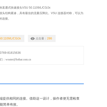
称直通式快速接头VSU 50.1109/L/CG/Jx
接头结构紧凑，具有最佳的流量压降比。VSU 连接器对称，可以为
的连接。
50.1109/L/CG/Jx
点击量：
286
69-81815636
uter@lothar.com.cn
端提供相同的连接。借助这一设计，操作者便无需检查
能简单有效。