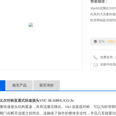
简要描述：
staubli史陶比尔对
此系列大流量快速
软管两端提供相同
型号：
VSU 
免费咨询：07
发邮件给我们：wo
相关产品
留言询价
i史陶比尔对称直通式快速接头
VSU 50.1109/L/CG/Jx
量快速接头结构紧凑，具有流量压降比。
连接器对称，可以为软管两
VSU
阀门在断开连接之前闭合，这确保了操作的整体安全性，并且凸耳锁紧功