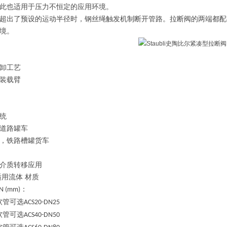
此也适用于压力不恒定的应用环境。
超出了预设的运动半径时，钢丝绳触发机制断开管路。拉断阀的两端都配
境。
卸工艺
装载臂
统
道路罐车
，铁路槽罐货车
介质转移应用
适用流体
材质
：
N (mm)
软管可选
ACS20-DN25
软管可选
ACS40-DN50