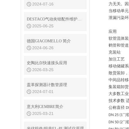
2024-07-16
力无关。因
当移动单元
泄漏污染环
DESTACO气动夹钳配件维护与保养技巧
2025-06-25
应用
软管流体装
德国GIACOMELLO 简介
鹤管和管道
2024-06-26
充装站
加注工艺
史陶比尔快速接头应用
移动储罐系
2026-03-25
散货装卸，
中间品转移
盖革探测器计数管原理
集装箱卸货
2024-07-01
大多数工业
技术参数
意大利CEMBRE简介
公称直径
D
2025-03-21
’’
DN 25 (1
)
’’
DN 50 (2
)
光伏组件/组串EL-PL测试仪原理