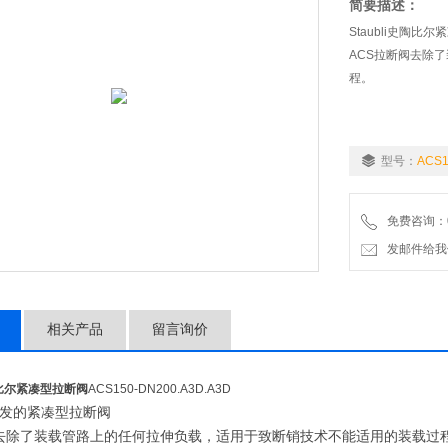
简要描述：
Staubli史陶比尔紧
ACS拉断阀去除
程。
型号：
ACS1
免费咨询：07
发邮件给我们：wo
相关产品
留言询价
史陶比尔紧凑型拉断阀
ACS150-DN200.A3D.A3D
发的紧凑型拉断阀
去除了装载管路上的任何拉伸负载，适用于致断销技术不能适用的装载过