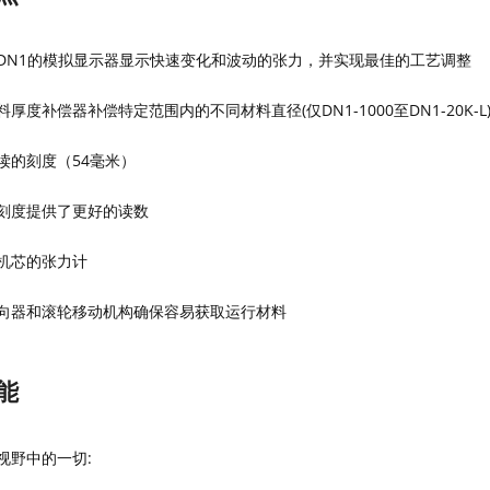
DN1的模拟显示器显示快速变化和波动的张力，并实现最佳的工艺调整
料厚度补偿器补偿特定范围内的不同材料直径
(仅DN1-1000至DN1-20K-L
读的刻度（
54毫米）
刻度提供了更好的读数
机芯的张力计
向器和滚轮移动机构确保容易获取运行材料
能
视野中的一切
: