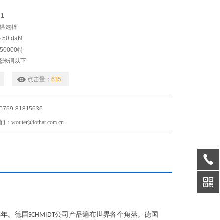
N1
可供选择
- 50 daN
0000特
5毫米铜以下
，广泛用于纺织、纤维和电线行业
点击量：
635
的手持式仪器。50丹
刻度的张力计
69-81815636
uter@lothar.com.cn
年。德国
公司产品遍布世界各个角落。德国
8
SCHMIDT