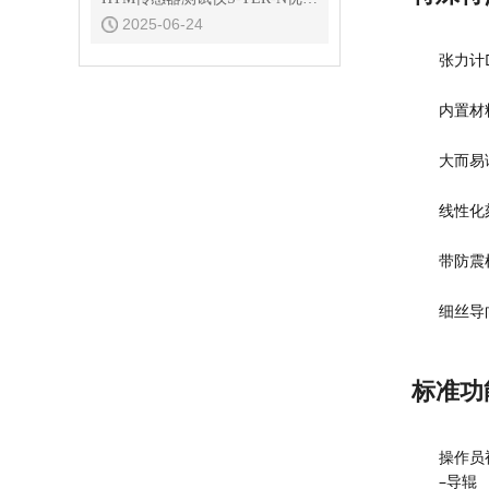
2025-06-24
张力计
内置材
大而易
线性化
带防震
细丝导
标准功
操作员
–导辊