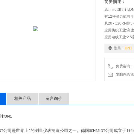
简要描述：
Schmidt张力计/D
有12种张力范围
从20 - 120 cN到5 
应用纺织工业:高达5
应用电线工业:2.
耐用的机械张力计
型号：
DN1
用于最大张力范围
带有大且易于读取
免费咨询：07
发邮件给我们：wo
相关产品
留言询价
力计
/DN1
公司是世界上
的测量仪表制造公司之一。德国
公司成立于
DT
*
SCHMIDT
194