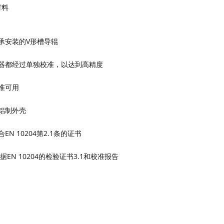
材料
承安装的
V形槽导辊
器都经过单独校准，以达到高精度
准可用
铝制外壳
合
EN 10204第2.1条的证书
根据EN 10204的检验证书3.1和校准报告