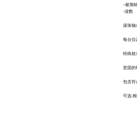
–被测
-读数
滚珠轴
每台仪
特殊校
坚固的
包含符
可选
: