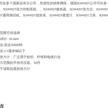
司在多个国家设有分公司，凭借性的销售网络，德国
公司可向多
SCHMIDT
、
张力控制系统。。
换热器、
张力仪、
SCHMIDT
SCHMIDT
SCHMIDT
SCHMID
通用测试机、
扭矩表、
硬度计、
刀具、
DT
SCHMIDT
SCHMIDT
SCHMIDT
SCHM
范围可供选择
到
cN
5 - 50 daN
业
高达
特
:
50000
业
毫米铜以下
:2.5
张力计，广泛用于纺织、纤维和电线行业
力范围的手持式仪器。
丹
50
于读取刻度的张力计
点