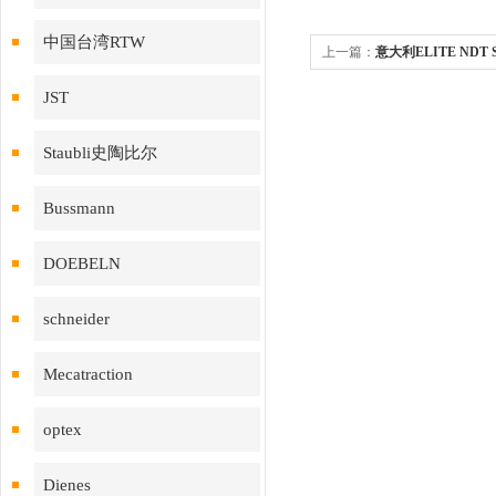
中国台湾RTW
上一篇：
意大利ELITE NDT
S291
JST
Staubli史陶比尔
Bussmann
DOEBELN
schneider
Mecatraction
optex
Dienes