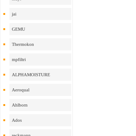
jai
GEMU
Thermokon
mpfiltri
ALPHAMOISTURE
Aeroqual
Ahlborn
Ados
reckmann