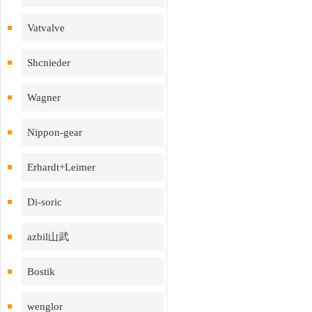
Vatvalve
Shcnieder
Wagner
Nippon-gear
Erhardt+Leimer
Di-soric
azbil山武
Bostik
wenglor