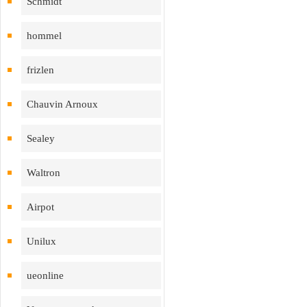
Schmidt
hommel
frizlen
Chauvin Arnoux
Sealey
Waltron
Airpot
Unilux
ueonline