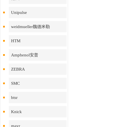
Unipulse
weidmueller魏德米勒
HTM
Amphenol安普
ZEBRA
SMC
btsr
Knick
mayr