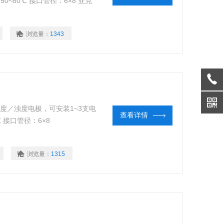
50~80℃ 接口管径：6×8 亚克
浏览量：
1343
／导电度／浊度电极，可安装1~3支电
查看详情
℃ 接口管径：6×8
浏览量：
1315