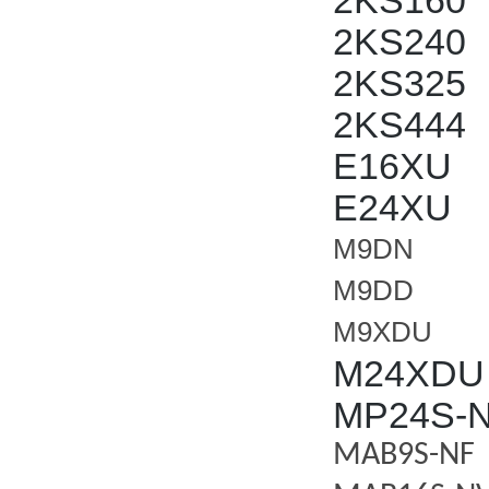
2KS
160
2KS
240
2KS
325
2KS
444
E16XU
E24XU
M9DN
M9DD
M9XDU
M24XDU
MP24S-
MAB9S-NF