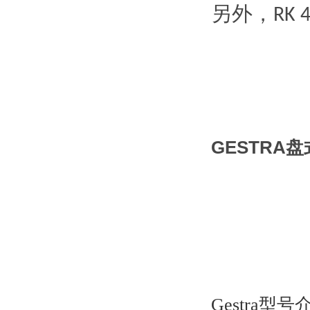
另外，
RK 
GESTRA
Gestra型