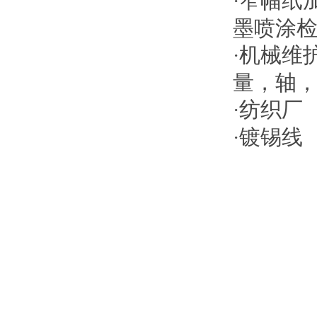
窄幅纸
·
墨喷涂
机械维
·
量，轴
纺织厂
·
镀锡线
·