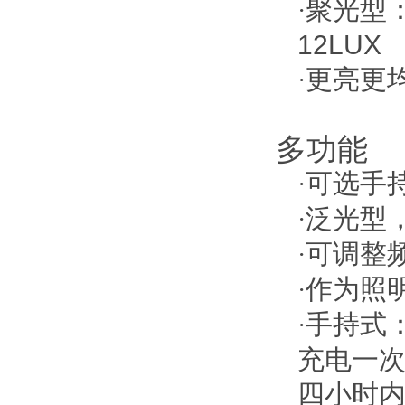
聚光型
·
12LUX
更亮更
·
多功能
可选手
·
泛光型
·
可调整
·
作为照
·
手持式
·
充电一
四小时