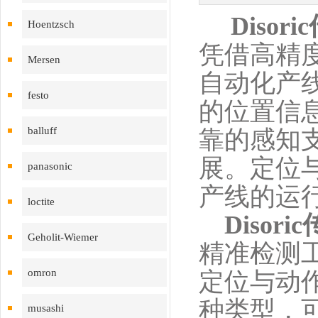
Disor
Hoentzsch
凭借高精
Mersen
自动化产
festo
的位置信
balluff
靠的感知
展。定位
panasonic
产线的运
loctite
Disori
Geholit-Wiemer
精准检测
omron
定位与动
种类型，
musashi