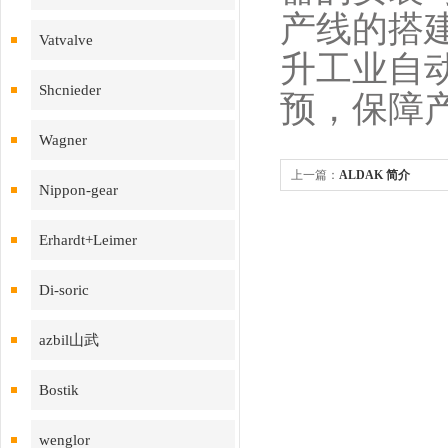
产线的搭
Vatvalve
升工业自
Shcnieder
预，保障
Wagner
上一篇：
ALDAK 简介
Nippon-gear
Erhardt+Leimer
Di-soric
azbil山武
Bostik
wenglor