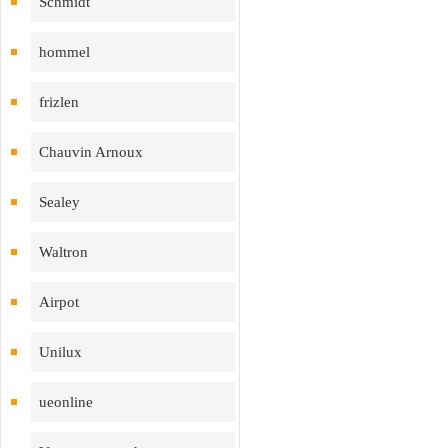
Schmidt
hommel
frizlen
Chauvin Arnoux
Sealey
Waltron
Airpot
Unilux
ueonline