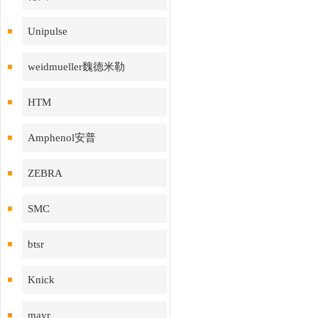
Unipulse
weidmueller魏德米勒
HTM
Amphenol安普
ZEBRA
SMC
btsr
Knick
mayr