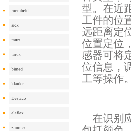
型。在近
roemheld
工件的位
sick
远距离定
murr
位置定位
感器可将
turck
位信息，
bimed
工等操作
klauke
Destaco
elaflex
在识别应
包括颜色
zimmer