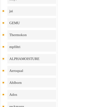
jai
GEMU
Thermokon
mpfiltri
ALPHAMOISTURE
Aeroqual
Ahlborn
Ados
reckmann