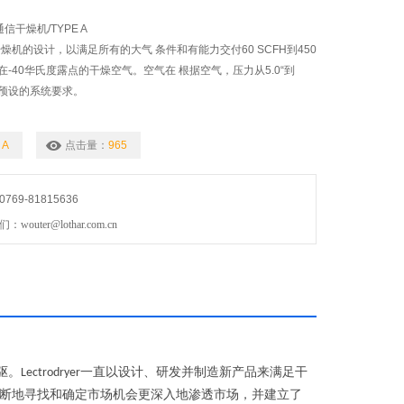
通信干燥机/TYPE A
干燥机的设计，以满足所有的大气 条件和有能力交付60 SCFH到450
，在-40华氏度露点的干燥空气。空气在 根据空气，压力从5.0“到
求和预设的系统要求。
 A
点击量：
965
69-81815636
uter@lothar.com.cn
驱。
一直以设计、研发并制造新产品来满足干
Lectrodryer
断地寻找和确定市场机会更深入地渗透市场，并建立了