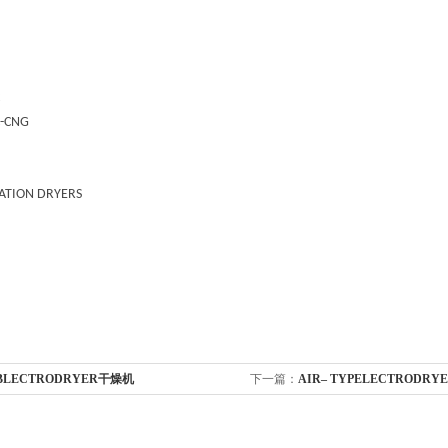
-CNG
TION DRYERS
BLECTRODRYER干燥机
下一篇：
AIR– TYPELECTRODR