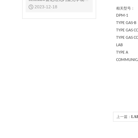
2023-12-18
相关型号：
DPM-1
TYPE GAS-B
TYPE GAS CC
TYPE GAS CC
LAB
TYPE A
COMMUNICA
上一篇：
LA