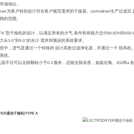
市场地位。
为客户特别设计符合客户规范需求的干燥器。
生产过成百
yer
Lectrodryer
阔的范围。
型干燥机的设计，以满足所有的大气 条件和有能力交付
到
“A"
60 SCFH
450 
力从
到
的水计 需求和预设的系统要求。
5.0“
9.0"
统中，进气是通过一个特殊的
设计高效过滤净化器，并通过一个
鼓风机
系统。
化器不仅可以去除颗粒小于
微米，还能去除杂质，如硫化氢、
和
0.3
SO2
a
RYER通信干燥机
/TYPE A