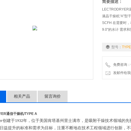
简要描述：
LECTRODRYER
液晶干燥机“A"型
SCFH 在需要时
9.0"的水计 需
型号：
TYPE
免费咨询：07
发邮件给我们：wo
相关产品
留言询价
RYER通信干燥机
/TYPE A
创建于
年，位于美国肯塔基州里士满市，是吸附干燥技术领域的先
er
1932
日益提升的标准和需求为目标，注重不断地在技术工程领域进行创新，不