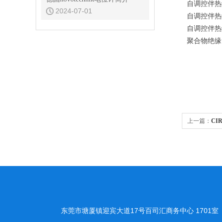
自调控伴热
2024-07-01
自调控伴热
自调控伴热
聚合物绝缘
上一篇：
CI
东莞市塘厦镇迎宾大道17号百司汇商务中心 1701室