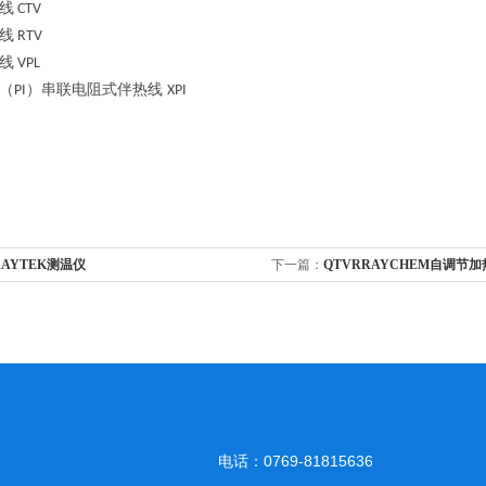
线
CTV
线
RTV
线
VPL
（
）串联电阻式伴热线
PI
XPI
RAYTEK测温仪
下一篇：
QTVRRAYCHEM自调节
电话：0769-81815636