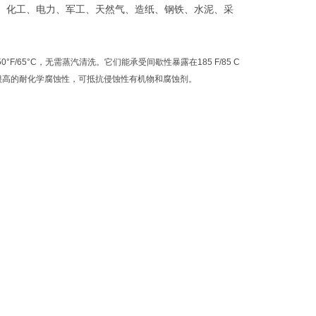
、化工、电力、军工、天然气、造纸、钢铁、水泥、采
°F/65°C，无需蒸汽清洗。它们能承受间歇性暴露在185 F/85 C
有很高的耐化学腐蚀性，可抵抗侵蚀性有机物和腐蚀剂。