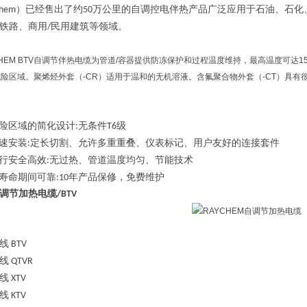
）已经售出了约
万公里的自调控电伴热产品广泛应用于石油、石化
chem
50
铁路、商用
民用建筑等领域。
/
AYCHEM BTV自调节伴热电缆为管道/容器提供防冻保护和过程温度维持，最高温度可达150
险区域。聚烯烃外套（-CR）适用于温和的无机溶液。含氟聚合物外套（-CT）具
险区域的简化设计
无条件
级
:
T6
速安装
定长切割、允许多重重叠、仪表标记、用户友好的连接套件
:
行安全高效
无过热、管道温度均匀、节能技术
:
寿命期间可靠
年产品保修，免费维护
:10
M自调节加热电缆
/BTV
线
BTV
线
QTVR
线
XTV
线
KTV