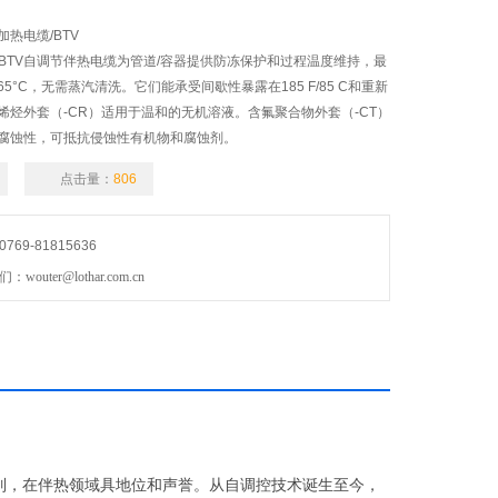
加热电缆/BTV
CHEM BTV自调节伴热电缆为管道/容器提供防冻保护和过程温度维持，最
/65°C，无需蒸汽清洗。它们能承受间歇性暴露在185 F/85 C和重新
烯烃外套（-CR）适用于温和的无机溶液。含氟聚合物外套（-CT）
腐蚀性，可抵抗侵蚀性有机物和腐蚀剂。
点击量：
806
69-81815636
uter@lothar.com.cn
列，在伴热领域具地位和声誉。从自调控技术诞生至今，