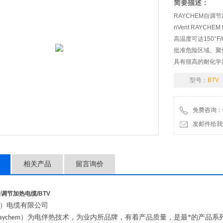
简要描述：
RAYCHEM自调节
nVent RAY
高温度可达150°F
批准危险区域。聚
具有很高的耐化学
型号：
BTV
免费咨询：07
发邮件给我们：wo
相关产品
留言询价
M自调节加热电缆
/BTV
）电缆有限公司
）为电伴热技术，为业内所品牌，有着产品质量，是最*的产品系
aychem