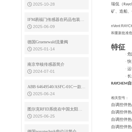
2025-10-28
瑞侃（
Ray
矿、造船、
IFM易福门传感器在药品包装机行业的应用
nVent R
2025-06-09
和重新批准危
德国Gruenewald流量阀
特征
2025-01-14
·
危
·
快
南京华核传感器简介
·
运
2024-07-01
·
长
RAYCHE
ABB 64649540/ASFC-01C一款功能*的开关熔丝控制器
2025-06-24
相关型号：
自调控伴热
图尔克RFID系统在中国太阳能电池生产企业使用情况如何？
自调控伴热
2025-06-25
自调控伴热
自调控伴热
德国novotechnik电位计简介