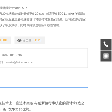
量流量计/Model 50K
量FLO传感器能够测量低至0-20 sccm或高至0-500 Lpm的任何清洁
得的热质量流量传感器设计可获得可重复的结果。这种经过验证的
少了零点漂移，同时保持快速响应和线性输出。
l 50K
点击量：
1126
69-81815636
uter@lothar.com.cn
在技术上一直追求突破 与创新但行事缜密的设计
制造公
/
竞争力的优势。
milan