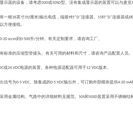
显示器的设备，请考虑
或
型。没有集成显示器的装置可以与麦克
50D
50SD
有一根
英寸
厘米
输出电缆，端接
针
连接器、
针
连接器或
36
(92
)
9
“D"
15
“D"
6
以方便接线。
到
升
分钟。有关定制要求，请咨询工厂。
0-20 sccm
0-500
/
有标准的压缩型管接头。有关可用的材料和尺寸，请咨询产品配置人员。
或
电源的装置。各种电源适配器可用于
版本。
DC
24 VDC
12 VDC
出信号为
。除集成的
输出外，可订购外部模块提供
0-5 VDC
0-5 VDC
4-20 mA
采用金属结构。气路中的详细材料见规范。
和
装置采用不锈钢结
50S
50SD