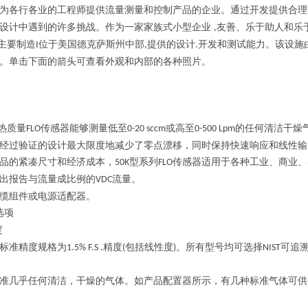
为各行各业的工程师提供流量测量和控制产品的企业。通过开发提供合理
设计中遇到的许多挑战。作为一家家族式小型企业
友善、乐于助人和乐
,
主要制造
位于美国德克萨斯州中部
提供的设计
开发和测试能力。该设施
I
,
.
。单击下面的箭头可查看外观和内部的各种照片。
热质量
传感器能够测量低至
或高至
的任何清洁干燥
FLO
0-20 sccm
0-500 Lpm
经过验证的设计最大限度地减少了零点漂移，同时保持快速响应和线性输
品的紧凑尺寸和经济成本，
型系列
传感器适用于各种工业、商业、
50K
FLO
出报告与流量成比例的
流量。
VDC
缆组件或电源适配器。
选项
度
标准精度规格为
精度
包括线性度
。所有型号均可选择
可追
1.5% F.S .
(
)
NIST
准几乎任何清洁，干燥的气体。如产品配置器所示，有几种标准气体可供