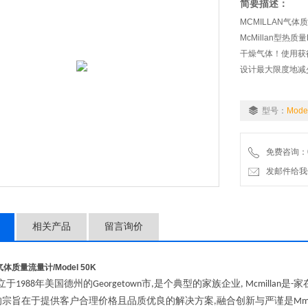
简要描述：
MCMILLAN气体质
McMillan型热质
干燥气体！使用获
设计最大限度地减
型号：
Mode
免费咨询：07
发邮件给我们：wo
相关产品
留言询价
N气体质量流量计
/Model 50K
立于
年美国德州的
市
是个典型的家族企业
是
家
1988
Georgetown
,
, Mcmillan
-
的宗旨在于提供客户合理价格且品质优良的解决方案
融合创新与严谨是
,
Mm