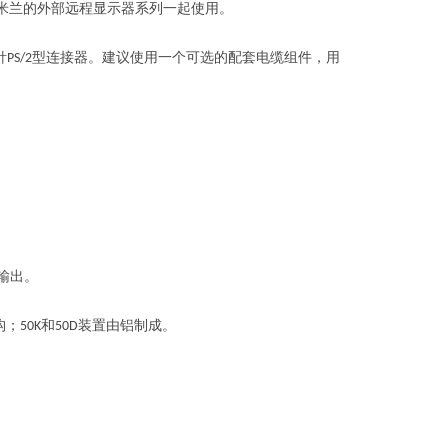
米兰的外部远程显示器系列一起使用。
针
型连接器。建议使用一个可选的配套电缆组件，用
PS/2
输出。
构；
和
装置由铝制成。
50K
50D