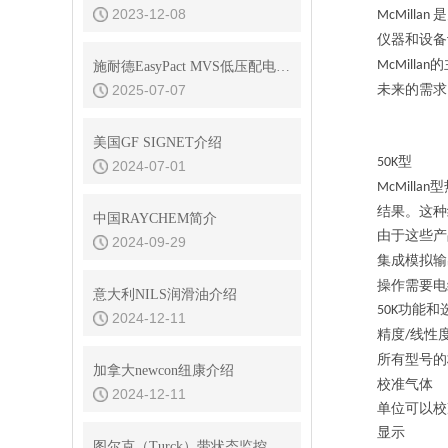
2023-12-08
是
McMillan
仪器和设备
的
McMillan
施耐德EasyPact MVS低压配电空气断路器在风电中的应用
2025-07-07
未来的需求
美国GF SIGNET介绍
型
50K
2024-07-01
型
McMillan
结果。这种
中国RAYCHEM简介
由于这些产
2024-09-29
集成模拟输
操作需要电
意大利NILS润滑油介绍
功能和
50K
2024-12-11
精度
线性
/
所有型号的
加拿大newcon纽康介绍
校准气体
2024-12-11
单位可以校
显示
图尔克（Turck）带状态监控的电容式传感器