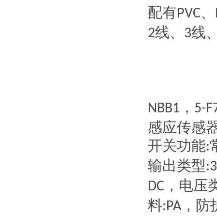
配有
、
PVC
线、
线
2
3
，
NBB1
5-F
感应传感
开关功能
:
输出类型
:3
，电压
DC
料
，防
:PA