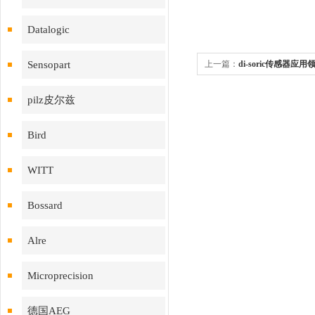
Datalogic
Sensopart
上一篇：
di-soric传感器应用
pilz皮尔兹
Bird
WITT
Bossard
Alre
Microprecision
德国AEG