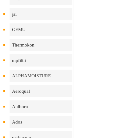
jai
GEMU
Thermokon
mpfiltri
ALPHAMOISTURE
Aeroqual
Ahlborn
Ados
reckmann