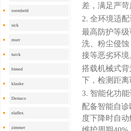
差，满足严苛
roemheld
2. ‌全环境
sick
最高防护等级可
murr
洗、粉尘侵蚀
接等恶劣环境
turck
搭载机械式背
bimed
下，检测距离
klauke
3. ‌智能化
Destaco
配备‌智能自
elaflex
度下降时自动
zimmer
维护周期40