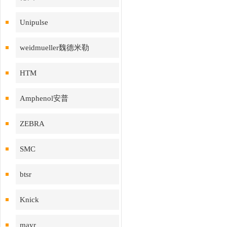
Unipulse
weidmueller魏德米勒
HTM
Amphenol安普
ZEBRA
SMC
btsr
Knick
mayr