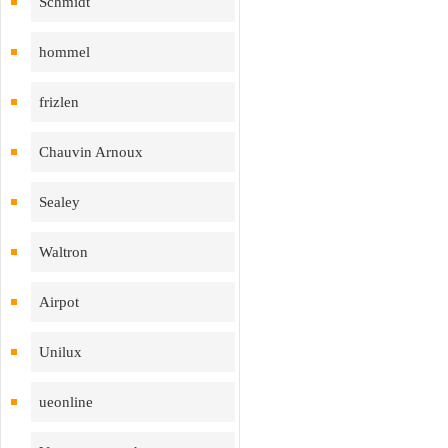
Schmidt
hommel
frizlen
Chauvin Arnoux
Sealey
Waltron
Airpot
Unilux
ueonline