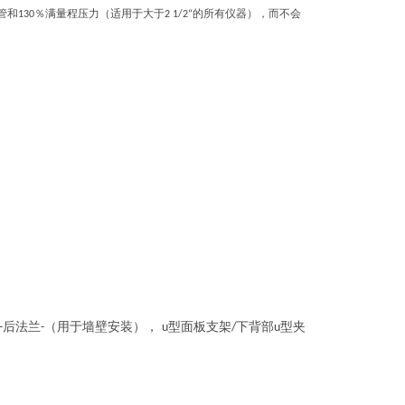
管和
％满量程压力（适用于大于
的所有仪器），而不会
130
2 1/2“
后法兰
（用于墙壁安装），
型面板支架
下背部
型夹
-
-
u
/
u