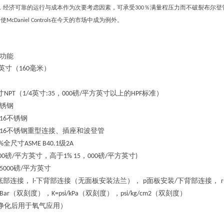
，经济可靠的运行与成本作为次要考虑因素，可承受
％满量程压力而不破裂布尔登
300
，使
在今天的市场中成为例外。
McDaniel Controls
功能
英寸（
毫米）
160
寸
（
英寸
，
磅
平方英寸以上的
标准）
NPT
1/4
:35
000
/
HPF
锈钢
不锈钢
16
不锈钢重型连接、插座和波登管
16
全尺寸
级
%
ASME B40.1
2A
磅
平方英寸，高于
，
磅
平方英寸
00
/
1% 15
000
/
)
磅
平方英寸
5000
/
底部连接，
下背部连接（无面板安装法兰），
面板安装
下背部连接，
l-
p
/
r
（双刻度），
（双刻度），
（双刻度）
/Bar
K=psi/kPa
psi/kg/cm2
净化后用于氧气应用）