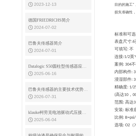
2023-12-13
目的的施工
"
损失准确性
德国FRIEDRICHS简介
2024-07-02
标准和可选
表盘尺寸
:6
巴鲁夫传感器简介
可填写
不
:
2024-07-01
连接
英
:1/2
案例
不
:
304
Datalogic S50圆柱型传感器应用在哪几个行业？
内部构件
:
3
2025-06-16
浸湿部件
:
3
精确度
:
1/2
巴鲁夫传感器的主要技术优势是什么
高达
，
(
10
0
2026-07-31
范围
高达
:
3
安装
标准
:
klauke柯劳克电池驱动式压接工具EK50ML适用于什么模具
比例
:
B=psi
2025-06-04
选项
（
:
O2
核级油漆是确保安全与耐用的材料