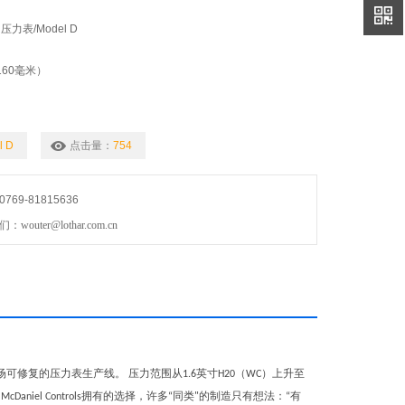
压力表/Model D
160毫米）
l D
点击量：
754
69-81815636
uter@lothar.com.cn
场可修复的压力表生产线。 压力范围从
英寸
（
）上升至
1.6
H20
WC
。
拥有的选择，许多
同类
的制造只有想法：
有
McDaniel Controls
“
"
“