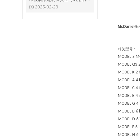
2025-02-23
McDanie
相关型号：
MODEL
S
M
MODEL
Q3
MODEL
K
2
MODEL
A
4 
MODEL
C
4 
MODEL
E
4 
MODEL
G
4 
MODEL
B
6 
MODEL
D
6 
MODEL
F
6 i
MODEL
H
6 