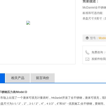
简要描述：
McDaniel全不锈钢
标准和可选功能
表盘尺寸:6英寸（
型号：
Mode
免费咨询：07
发邮件给我们：wo
相关产品
留言询价
l全不锈钢压力表
/Model D
国市场上出现了一个液体可填充计量表时，
开发了全不锈钢，液体可填充，现
McDaniel
表盘尺寸为
，
，
，
，
，
和
优质施工
全不锈钢，黄铜等
1-1 / 2“
2"
2-1 / 2“
4"
4 1/2“
6"
10“ -
;