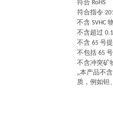
符合
RoHS
符合指令
20
不含
SVHC
不含超过
0.
不含
号提
65
不包括
号
65
不含冲突矿
„本产品不
质，例如钽