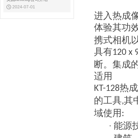
2024-07-01
进入热成
体验其功
携式相机
具有
120 x 
断。集成
适用
热成
KT-128
的工具
其
,
域使用
:
能源
·