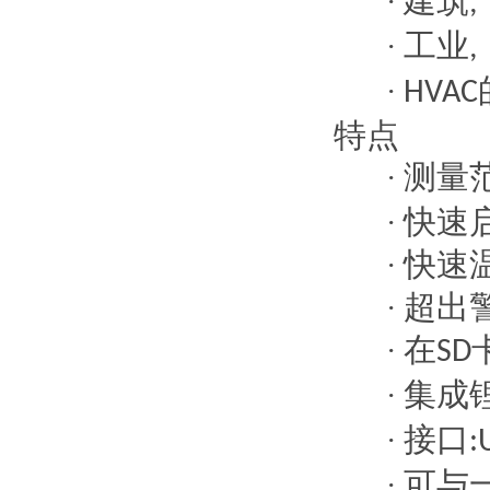
建筑
·
,
工业
·
,
·
HVAC
特点
测量
·
快速
·
快速
·
超出
·
在
·
SD
集成
·
接口
·
:
可与
·