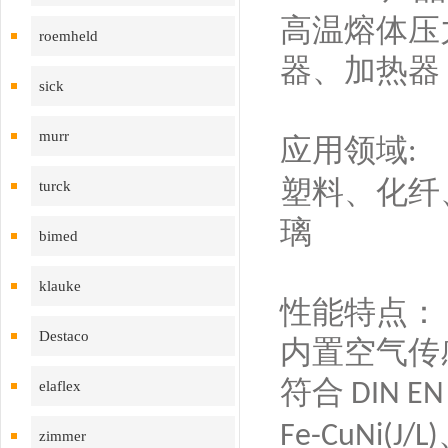
高温熔体压
roemheld
器、加热器
sick
murr
应用领域
:
塑料、化纤
turck
璃
bimed
klauke
性能特点：
Destaco
内置空气传
符合
elaflex
DIN EN
Fe-CuNi(J/L)
zimmer