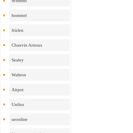
Schmidt
hommel
frizlen
Chauvin Arnoux
Sealey
Waltron
Airpot
Unilux
ueonline