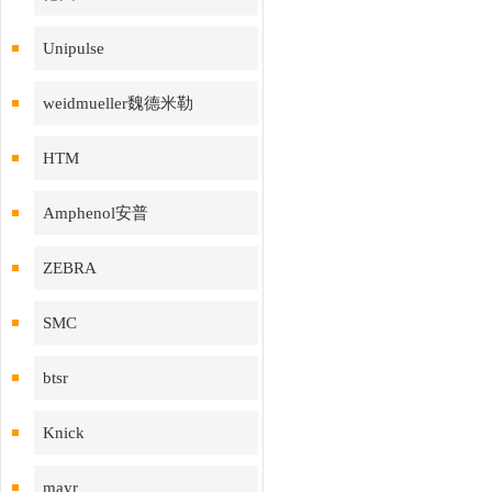
Unipulse
weidmueller魏德米勒
HTM
Amphenol安普
ZEBRA
SMC
btsr
Knick
mayr