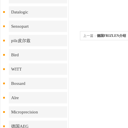
Datalogic
Sensopart
上一篇：
德国FRIZLEN介绍
pilz皮尔兹
Bird
WITT
Bossard
Alre
Microprecision
德国AEG