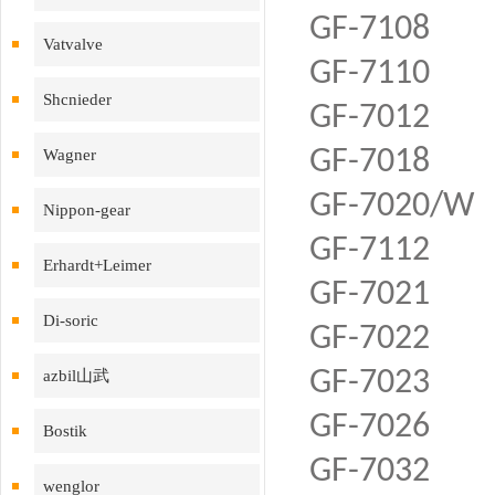
GF-7108
Vatvalve
GF-7110
Shcnieder
GF-7012
GF-7018
Wagner
GF-7020/W
Nippon-gear
GF-7112
Erhardt+Leimer
GF-7021
Di-soric
GF-7022
GF-7023
azbil山武
GF-7026
Bostik
GF-7032
wenglor