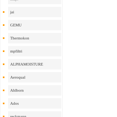
jai
GEMU
Thermokon
mpfiltri
ALPHAMOISTURE
Aeroqual
Ahlborn
Ados
reckmann