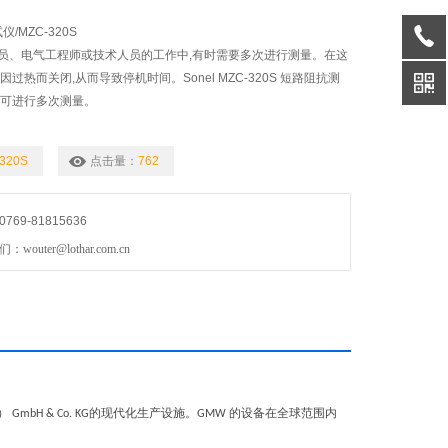
/MZC-320S
员、电气工程师或技术人员的工作中,有时需要多次进行测量。在这
过热而关闭,从而导致停机时间。Sonel MZC-320S 短路阻抗测
,可进行多次测量。
320S
点击量：
762
69-81815636
uter@lothar.com.cn
）
的现代化生产设施。
的设备在全球范围内
GmbH & Co. KG
GMW