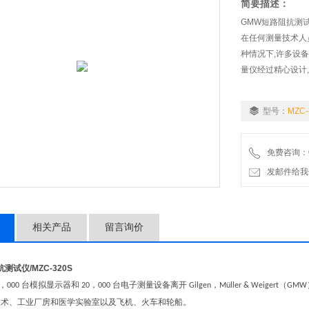
简要描述：
GMW短路阻抗测试仪
在任何测量技术人
种情况下,许多设备因
量仪经过精心设计
型号：
MZC-
免费咨询：07
发邮件给我们：wo
相关产品
留言询价
抗测试仪
/MZC-320S
，
台模拟显示器和
，
台电子测量设备离开
，
（
000
20
000
Gilgen
Müller & Weigert
GMW
技术、工业厂房和医学实验室以及飞机、火车和轮船。