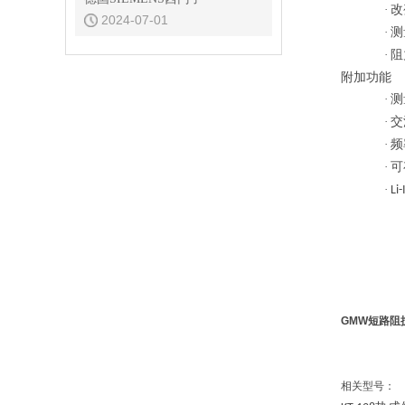
·
改
2024-07-01
·
测
·
阻
附加功能
·
测
·
交
·
频
·
可
·
Li
GMW短路阻
相关型号：