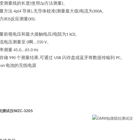
变测量线的长度
使用
方法测量
。
(
2p
)
量方法
导体
无导体校准
测量最大值
电流为
。
4p(4
),
(
)
300A
力
反应测量
(R)S
(XS).
量前视电压和最大接触电压
电阻为
。
(
1 kΩ)
流电压测量至
啊
。
0
...550 V
率测量
45.0...65.0 Hz
存储
个测量结果
可通过
闪存盘或蓝牙将数据传输到
。
990
,
USB
PC
电池的无线电源
-Ion
抗测试仪
/MZC-320S