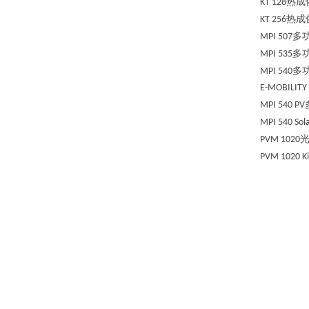
热成
KT 128
热成
KT 256
多
MPI 507
多
MPI 535
多
MPI 540
E-
MOBILITY
MPI 540 PV
MPI 540 Sol
PVM 1020
PVM 1020 Ki