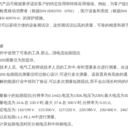
的产品可根据要求适应客户的特定应用和特殊应用领域。例如，为客户提
检查移动消费者（根据
），医疗设备和系统（根据
DIN VDE0701 - 0702
DIN 
）的保护措施。
 EN
60974-4
您可以获得方便的设备测试仪，这些测试仪以高的质量，可靠的精度和易
家
作中使用了可靠的工具
那么
强电流短路阻抗
,
...
测量仪为您提供。
20S
技术人员、电气工程师或技术人员的工作中
有时需要多次进行测量。在
,
短路阻抗测量仪经过精心设计
可进行多次测量。该装置具有高效的通
320S
,
解的能源行业中得到了验证
可以多次测量短路阻抗
而不会出现长时间的
,
,
量极小的短路阻抗
分辨率为
电流为
电压为
最大电流为
(
0.1mΩ),
130A,
230V,
3
量电流为
在
时
最大
在
时
分辨率为
。
24 A,
230 V
,
27 A,
500 V
,
0.01 Ω
定电压为
、
、
、
、
、
: 110/190 V
115/200 V
127/220 V
220/380 V
230/400 V
240/
以在短路
中进行测量。
L-L,L-PE,L-N
计算短路电流时区分相电压和中间相电压。