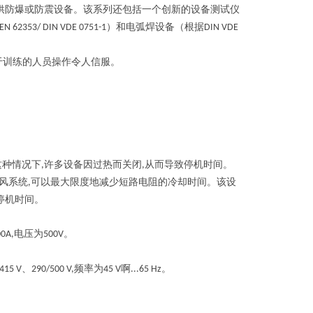
供防爆或防震设备。该系列还包括一个创新的设备测试仪
）和电弧焊设备（根据
EN 62353/ DIN VDE 0751-1
DIN VDE
于训练的人员操作令人信服。
这种情况下
许多设备因过热而关闭
从而导致停机时间。
,
,
风系统
可以最大限度地减少短路电阻的冷却时间。该设
,
停机时间。
电压为
。
00A,
500V
、
频率为
啊
。
415 V
290/500 V,
45 V
...65 Hz