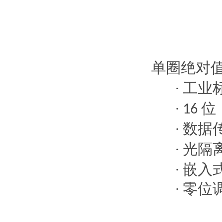
单圈绝对
工业
·
位
·
16
数据
·
光隔
·
嵌入
·
零位
·