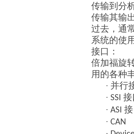
传输到分
传输其输
过去，通
系统的使
接口：
倍加福旋
用的各种
并行
·
接
·
SSI
接
·
ASI
·
CAN
·