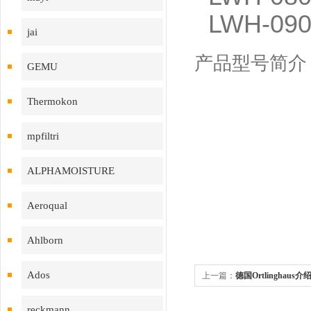
LWH-090
jai
产品型号简介
GEMU
Thermokon
mpfiltri
ALPHAMOISTURE
Aeroqual
Ahlborn
Ados
上一篇：
德国Ortlinghaus介
reckmann