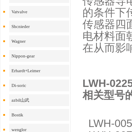
传感器导
的条件下
Vatvalve
传感器四
Shcnieder
电材料面
Wagner
在从而影
Nippon-gear
Erhardt+Leimer
LWH-0
Di-soric
相关型号
azbil山武
Bostik
LWH-005
wenglor