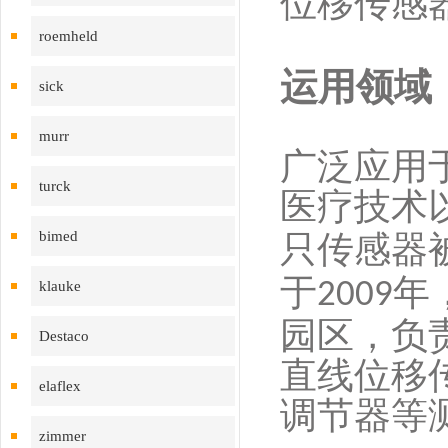
位移传感
roemheld
运用领域
sick
murr
广泛应用
turck
医疗技术
bimed
只传感器
于
年
2009
klauke
园区，负
Destaco
直线位移
elaflex
调节器等
zimmer