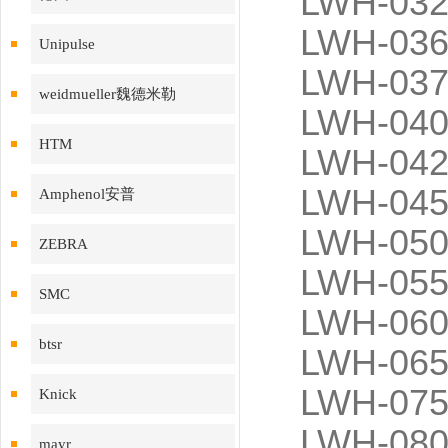
LWH-032
LWH-036
Unipulse
LWH-037
weidmueller魏德米勒
LWH-040
HTM
LWH-042
LWH-045
Amphenol安普
LWH-050
ZEBRA
LWH-055
SMC
LWH-060
btsr
LWH-065
LWH-075
Knick
LWH-080
mayr