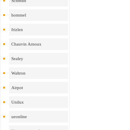
Schmidt
hommel
frizlen
Chauvin Arnoux
Sealey
Waltron
Airpot
Unilux
ueonline