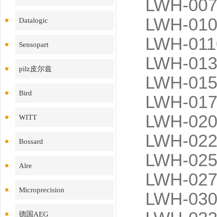
LWH-007
LWH-010
Datalogic
LWH-011
Sensopart
LWH-013
pilz皮尔兹
LWH-015
Bird
LWH-017
LWH-020
WITT
LWH-022
Bossard
LWH-025
Alre
LWH-027
Microprecision
LWH-030
德国AEG