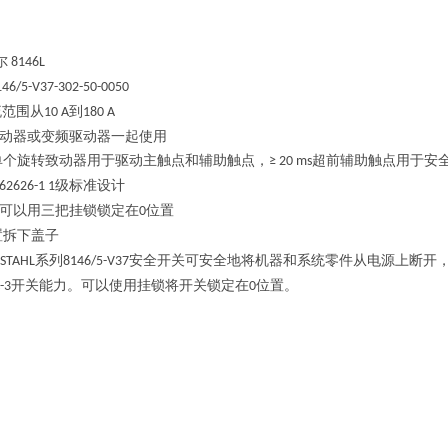
尔
8146L
146/5-V37-302-50-0050
流范围从
到
10 A
180 A
动器或变频驱动器一起使用
单个旋转致动器用于驱动主触点和辅助触点，
超前辅助触点用于安
≥ 20 ms
级标准设计
62626-1 1
可以用三把挂锁锁定在
位置
0
置拆下盖子
系列
安全开关可安全地将机器和系统零件从电源上断开
.STAHL
8146/5-V37
开关能力。可以使用挂锁将开关锁定在
位置。
-3
0