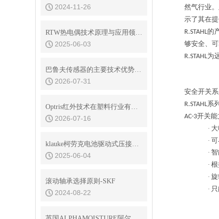
2024-11-26
然气行业。
示了其在提
的
R.STAHL
RTW热电偶技术原理与应用领域解说
2025-06-03
够安全、
可
为
R.STAHL
巴鲁夫传感器的主要技术优势是什么
2026-07-31
安全开关系
系
R.STAHL
Optris红外技术在塑料行业有哪些应用
开关能
AC-3
2026-07-16
·
大
·
可
klauke柯劳克电池驱动式压接工具EK50ML适用于什么模具
·
智
2025-06-04
·
根
·
旋
滚动轴承选择原则-SKF
·
只
2024-08-22
英国ALPHAMOISTURE阿尔法简介