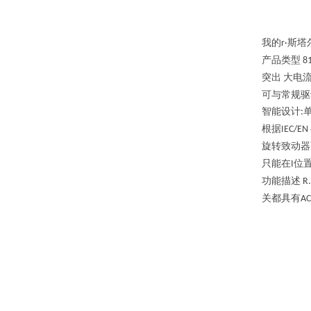
我的
斯塔
r·
产品类型
8
突出
大电
可与常规驱
智能设计
:
根据
IEC/EN 
旋转致动器
只能在
位
I
功能描述
R
关都具有
AC