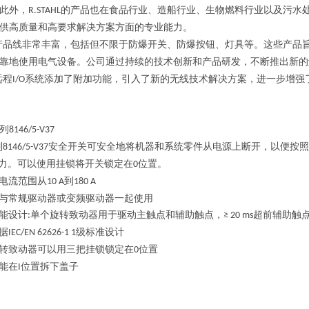
此外，
的产品也在食品行业、
造船行业、
生物燃料行业以及污水
‌R.STAHL
供高质量和高要求解决方案方面的专业能力。
产品线非常丰富，
包括但不限于防爆开关、
防爆按钮、
灯具等。
这些产品
靠地使用电气设备。
公司通过持续的技术创新和产品研发，
不断推出新的
远程
系统添加了附加功能，
引入了新的无线技术解决方案，
进一步增强
I/O
列
8146/5-V37
列
安全开关可安全地将机器和系统零件从电源上断开，以便按照
8146/5-V37
力。可以使用挂锁将开关锁定在
位置。
0
电流范围从
到
10 A
180 A
与常规驱动器或变频驱动器一起使用
能设计
单个旋转致动器用于驱动主触点和辅助触点，
超前辅助触
:
≥ 20 ms
据
级标准设计
IEC/EN 62626-1 1
转致动器可以用三把挂锁锁定在
位置
0
能在
位置拆下盖子
I