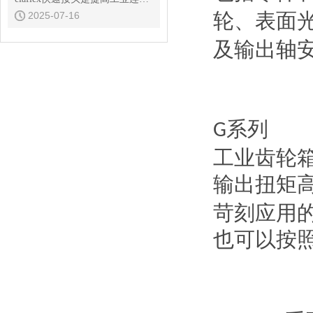
轮、
表面
2025-07-16
及输出轴
系列
G
工业齿轮
输出扭矩
苛刻应用
也可以按