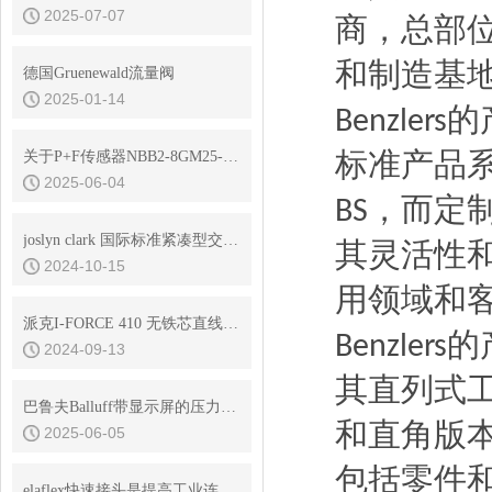
2025-07-07
商，
总部
和制造基
德国Gruenewald流量阀
2025-01-14
的
Benzlers
标准产品
​关于P+F传感器NBB2-8GM25-E2-V1的使用和选型
2025-06-04
，
而定
BS
joslyn clark 国际标准紧凑型交流接触器
其灵活性
2024-10-15
用领域和
派克I-FORCE 410 无铁芯直线电机
的
Benzlers
2024-09-13
其直列式
巴鲁夫Balluff带显示屏的压力传感器数字输入有哪些类型？
和直角版
2025-06-05
包括零件
elaflex快速接头是提高工业连接效率的关键