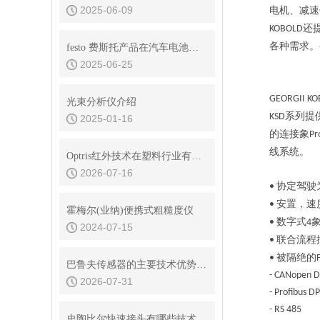
2025-06-09
电机、
减速
还
KOBOLD
各种需求。
festo 费斯托产品在汽车电池生产中的应用
2025-06-25
GEORGII KO
光束分析仪介绍
系列提
KSD
2025-01-16
的连接象
Pr
线系统。
Optris红外技术在塑料行业有哪些应用
2026-07-16
协定驾驶
•
安置，速
•
霍梅尔(业纳)便携式粗糙度仪
数字式
•
4
2024-07-15
联合流程
•
被隔绝的
•
巴鲁夫传感器的主要技术优势是什么
- CANopen 
2026-07-31
- Profibus DP
- RS 485
史陶比尔快速接头有哪些技术优势？