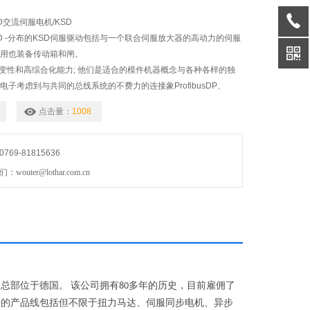
OLD交流伺服电机/KSD
OBOLD -分布的KSD伺服驱动包括与一个联合伺服放大器的高动力的伺服
能用也装备传动箱和闸。
可变性和高综合化能力; 他们是适合的模件机器概念与各种各样的独
电子考虑到与共同的总线系统的不费力的连接象ProfibusDP、
S485。 在机上数字式和模式输
点击量：
1008
69-81815636
uter@lothar.com.cn
，
总部位于德国。
该公司拥有
多年的历史，
目前雇佣了
‌
80
的产品线包括但不限于扭力马达、
伺服同步电机、
异步
D