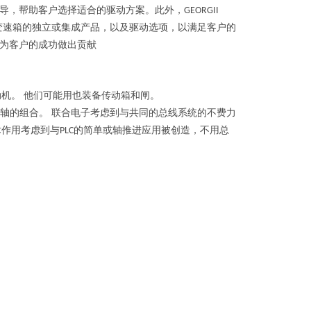
导，
帮助客户选择适合的驱动方案。
此外，
‌GEORGII
变速箱的独立或集成产品，
以及驱动选项，
以满足客户的
为客户的成功做出贡献
机。 他们可能用也装备传动箱和闸。
轴的组合。 联合电子考虑到与共同的总线系统的不费力
术作用考虑到与
的简单或轴推进应用被创造，不用总
PLC