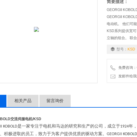
简要描述：
GEORGII KOB
GEORGII K
电动机。 他们可
KSD系列提供宽
立轴的组合。 联合
CANopen或者R
型号：
KSD
免费咨询：07
发邮件给我们：wo
相关产品
留言询价
KOBOLD交流伺服电机
/KSD
是一家专注于电机和马达的研究和生产的公司，
成立于
年
I KOBOLD
1924
、
积极进取的员工，
致力于为客户提供优质的驱动方案。
‌GEORGII KOBOL