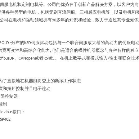
伺服电机和定制电机等。
公司的优势在于创新产品解决方案，
以客户为向
提供各种类型的电机，
包括无刷直流伺服、
三相感应电机等，
以及电机和
公司在电机和驱动领域拥有
多年的知识和经验，
致力于通过其专业知识
90
分布的
伺服驱动包括与一个联合伺服放大器的高动力的伺服电动
BOLD -
KSD
供宽可变性和高综合化能力
他们是适合的模件机器概念与各种各样的独立
;
、
或者
。 在机上数字式和模式输入
输出和联合技
ofibusDP
CANopen
RS485
/
为了直接地在机器能将登上的断续工作状态
度和扭矩控制并且电子连动
象限控制器
控制
接口：
Fieldbus
DSP402