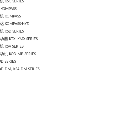
机
KSG SERIES
KOMPASS
机
KOMPASS
达
KOMPASS-HYD
机
KSD SERIES
动器
KTX, KMX SERIES
机
KSA SERIES
动机
KOD-MB SERIES
D SERIES
D-DM, KSA-DM SERIES