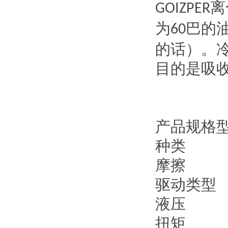
离
GOIZPER
为
巴的
60
的话）。
目的是吸
产品规格
种类
摩擦
驱动类型
液压
扭矩