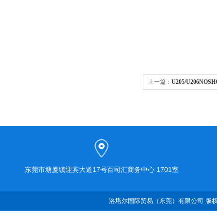
上一篇：
U205/U206NOS
SCFM过滤器
东莞市塘厦镇迎宾大道17号百司汇商务中心 1701室
洛塔尔国际贸易（东莞）有限公司 版权所