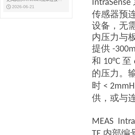
IntraSense
2026-06-21
传感器预
设备，无
内压力与
提供
-300
和
至
10°C
的压力。
时
< 2mm
供，或与
MEAS Intr
内部编
TE