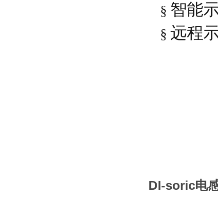
智能
§
远程
§
DI-sori