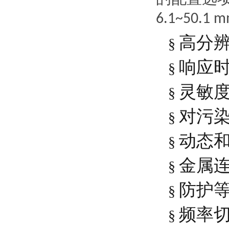
6.1~50.1 
高分
§
响应
§
灵敏
§
对污
§
动态
§
金属
§
防护
§
频率
§