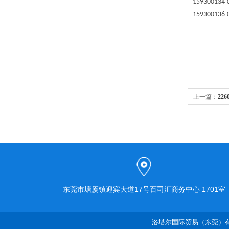
159300134
159300136
上一篇：
22
东莞市塘厦镇迎宾大道17号百司汇商务中心 1701室
洛塔尔国际贸易（东莞）有