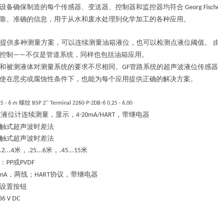
设备确保制造的每个传感器、变送器、控制器和监控器均符合
Georg Fische
靠、准确的信息，用于从水和废水处理到化学加工的各种应用。
提供多种测量方案，可以连续测量油箱液位，也可以检测点液位阈值。 
控制
不仅是管道系统，同样也包括油箱应用。
——
和被测液体对测量系统的要求不尽相同。
管路系统的超声波液位传感器
GF
使在恶劣或腐蚀性条件下，也能为每个应用提供正确的解决方案。
螺纹
25 - 6 m
BSP 2''
Terminal
2260-P-2DB-6
0,25 - 6,00
波液位计连续测量，显示，
，带继电器
4-20mA/HART
触式超声波时差法
触式超声波时差法
米，
米，
米
.2...4
.25...6
.45...15
：
或
PP
PVDF
，两线；
协议，带继电器
0mA
HART
设置按钮
.36 V DC