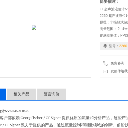
简要描述：
GF超声波液位计/226
2260 超声波液位
原理：非接触式超
测量范围：.2...4米，.
传感器主体：PP或
输出：4-20mA
型号：
2260
集成显示和设置按
供电：12...36 V D
免费咨询：07
发邮件给我们：wo
相关产品
留言询价
位计
/2260-P-2DB-6
客户都依赖
提供优质的流量和分析产品，这些产
Georg Fischer / GF Signet
致力于提供的产品，通过流量控制和测量领域的创新、前沿
r / GF Signet