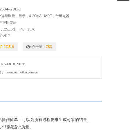
0-P-2DB-6
计连续测量，显示，4-20mA/HART，带继电器
声波时差法
25...6米，.45...15米
PVDF
，两线；HART协议，带继电器
-P-2DB-6
点击量：
783
钮
C
69-81815636
uter@lothar.com.cn
品操作简单，可以为所有过程要求生成可靠的结果。
技术继续追求质量。