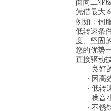
面向工业
凭借最大
6
例如：伺
低转速条
度、坚固
您的优势
直接驱动
良好
·
因高
·
低转
·
噪音
·
不锈
·