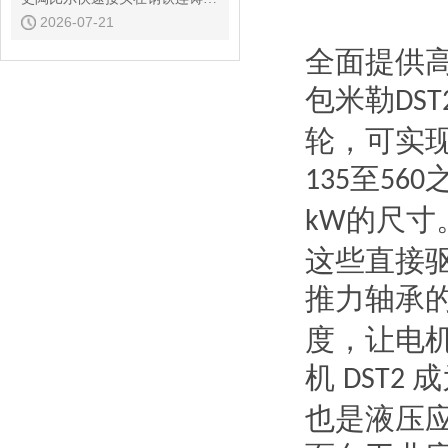
2026-07-21
全面提供
包米勒
DST
轮，可实
至
135
560
的尺寸
kW
这些直接
推力轴承
度，让电
机
成
DST2
也是液压