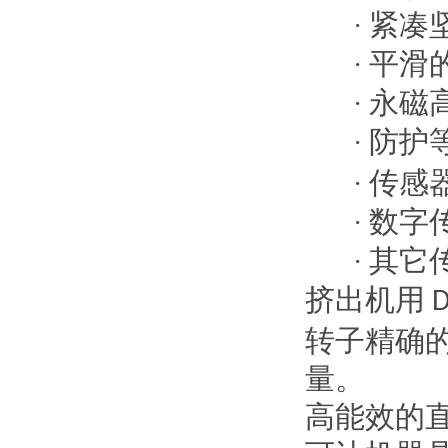
紧凑
·
平滑
·
永磁
·
防护
·
传感
·
数字
·
其它
·
挤出机用
D
转子精确
量。
高能效的