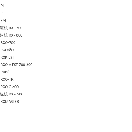
PL
O
SM
速机
RXP 700
速机
RXP 800
RXO/700
RXO/800
RXP-EST
RXO-V-EST 700-800
RXP/E
RXO/TR
RXO-O 800
速机
RXP/MX
RXMASTER