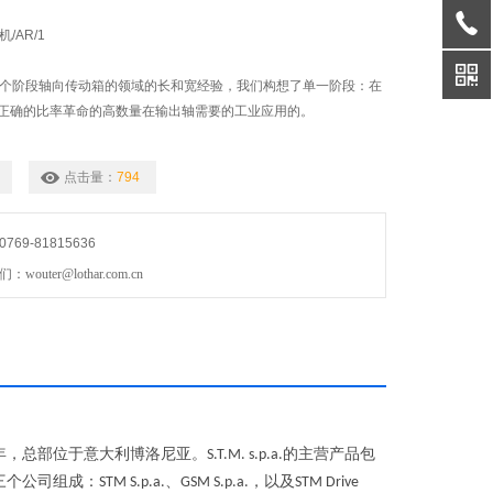
/AR/1
3个阶段轴向传动箱的领域的长和宽经验，我们构想了单一阶段：在
正确的比率革命的高数量在输出轴需要的工业应用的。‌
点击量：
794
69-81815636
uter@lothar.com.cn
年，总部位于意大利博洛尼亚。
的主营产品包
S.T.M. s.p.a.
三个公司组成：
、
，以及
STM S.p.a.
GSM S.p.a.
STM Drive