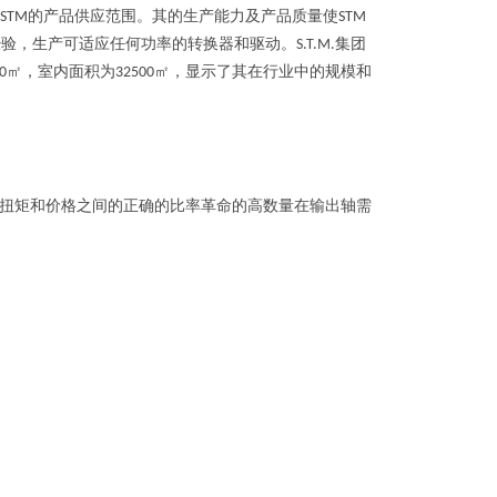
的产品供应范围。其的生产能力及产品质量使
STM
STM
经验，生产可适应任何功率的转换器和驱动。
集团
S.T.M.
㎡，室内面积为
㎡，显示了其在行业中的规模和
0
32500
扭矩和价格之间的正确的比率革命的高数量在输出轴需