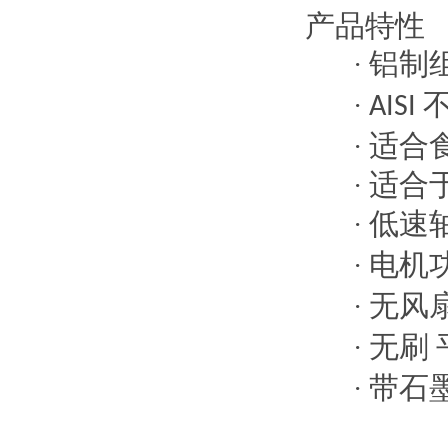
产品特性
铝制
·
·
AISI
适合
·
适合
·
低速
·
电机
·
无风
·
无刷
·
带石
·