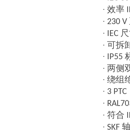
效率
·
I
·
230 V
尺
·
IEC
可拆
·
·
IP55
两侧
·
绕组
·
·
3 PTC
·
RAL7
符合
·
I
·
SKF