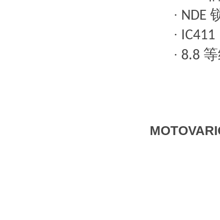
·
NDE
·
IC411
等
·
8.8
MOTOVARI