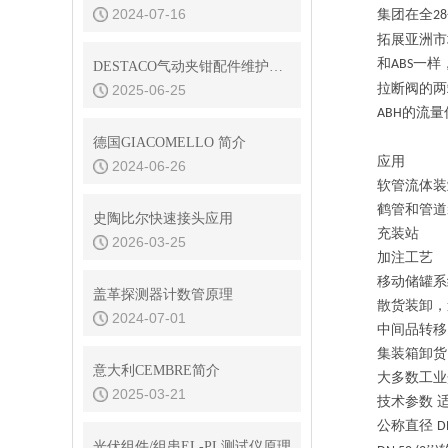
2024-07-16
集团在全
28
拓展亚洲市
和
一样
ABS
DESTACO气动夹钳配件维护与保养技巧
拉断阀的两
2025-06-25
的流量
ABH
德国GIACOMELLO 简介
应用
2024-06-26
软管流体装
鹤管和管道
史陶比尔快速接头应用
充装站
2026-03-25
加注工艺
移动储罐系
盖革探测器计数管原理
散货装卸，
2024-07-01
中间品转移
集装箱卸货
意大利CEMBRE简介
大多数工业
2025-03-21
技术参数
公称直径
D
光伏组件/组串EL-PL测试仪原理