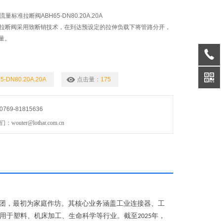
高流量标准拉断阀ABH65-DN80.20A.20A
BH拉断阀采用致断销技术，在到达预设定的拉伸负载下将管路分开，
量。
5-DN80.20A.20A
点击量：
175
69-81815636
uter@lothar.com.cn
团，最初为家庭作坊。其核心业务涵盖工业连接器、工
用于塑料、机床加工、生命科学等行业。截至
年，
2025