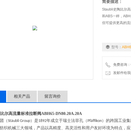
简要描述：
Staubli史陶比尔
和ABS一样，A
但可提供更高的流
型号：
ABH6
免费咨询：07
发邮件给我们：wo
相关产品
留言询价
i史陶比尔高流量标准拉断阀
ABH65-DN80.20A.20A
团（
）是
年成立于瑞士法菲孔（
）的跨国工业集
Stäubli Group
1892
Pfäffikon
纺织机械三大领域，产品以高精度、高灵活性和用户友好环境为特点，应