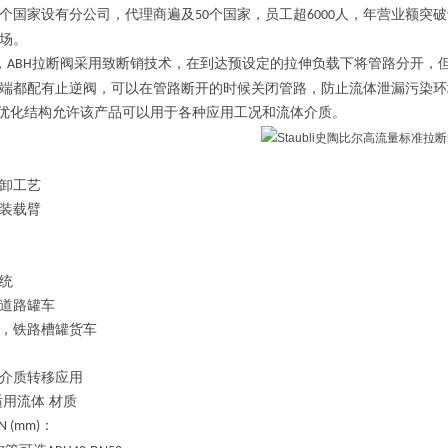
个国家设有分公司，代理商遍及
个国家，员工超
人，年营业额突破
50
6000
场。
，
拉断阀采用致断销技术，在到达预设定的拉伸负载下将管路分开，
ABH
端都配有止逆阀，可以在管路断开的时候关闭管路，防止流体泄漏污染环
优化结构允许该产品可以用于各种应用工况和流体介质。
卸工艺
装载臂
统
道路罐车
，铁路槽罐货车
介质转移应用
适用流体
材质
：
N (mm)