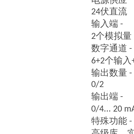
电源供应
伏直流
24
输入端
-
个模拟量
2
数字通道
-
个输入
6+2
输出数量
-
0/2
输出端
-
0/4... 20 m
特殊功能
-
高级库，