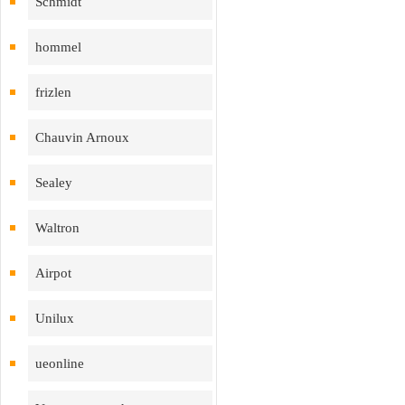
Schmidt
hommel
frizlen
Chauvin Arnoux
Sealey
Waltron
Airpot
Unilux
ueonline