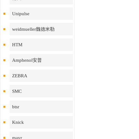
Unipulse
weidmueller魏德米勒
HTM
Amphenol安普
ZEBRA
SMC
btsr
Knick
mayr