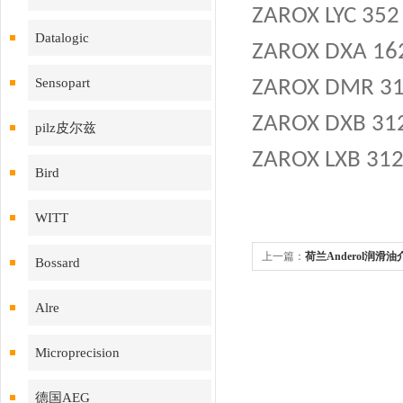
ZAROX LYC 352
Datalogic
ZAROX DXA 16
Sensopart
ZAROX DMR 31
ZAROX DXB 312
pilz皮尔兹
ZAROX LXB 312
Bird
WITT
上一篇：
荷兰Anderol润滑油
Bossard
Alre
Microprecision
德国AEG