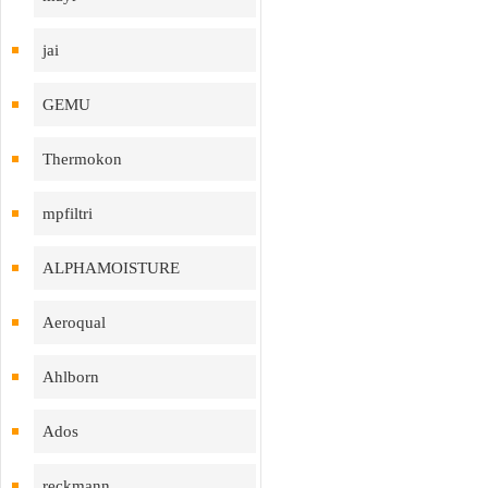
jai
GEMU
Thermokon
mpfiltri
ALPHAMOISTURE
Aeroqual
Ahlborn
Ados
reckmann