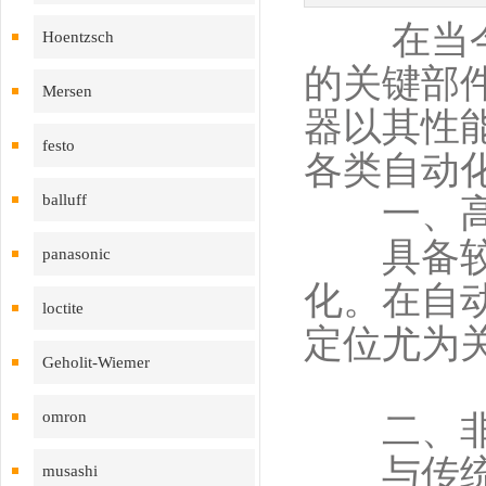
在当今高
Hoentzsch
的关键部
Mersen
器以其性
festo
各类自动
balluff
一、高精
具备较高
panasonic
化。在自
loctite
定位尤为
Geholit-Wiemer
omron
二、非接
与传统接
musashi