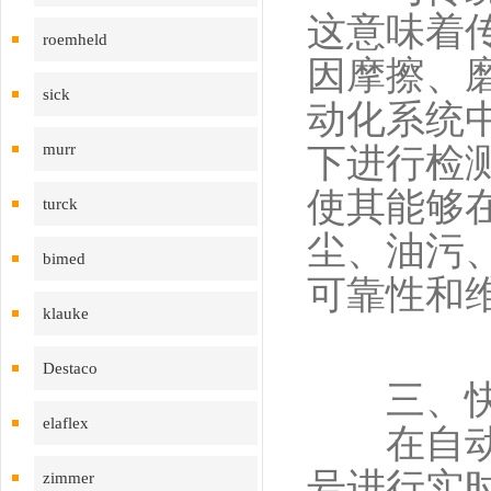
这意味着
roemheld
因摩擦、
sick
动化系统
murr
下进行检
使其能够
turck
尘、油污
bimed
可靠性和
klauke
Destaco
三、快速
elaflex
在自动化
号进行实
zimmer