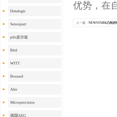
优势，在
Datalogic
上一篇：
NEWSTARK凸轮
Sensopart
pilz皮尔兹
Bird
WITT
Bossard
Alre
Microprecision
德国AEG