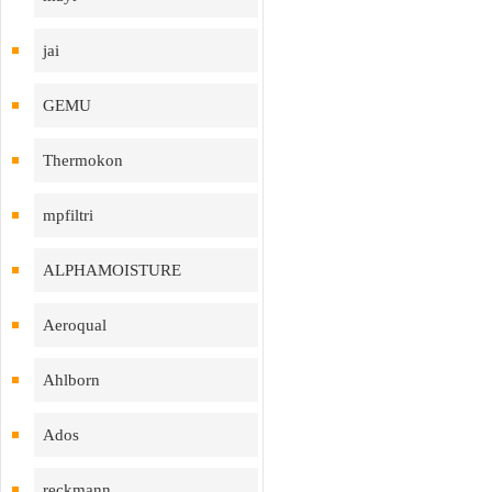
jai
GEMU
Thermokon
mpfiltri
ALPHAMOISTURE
Aeroqual
Ahlborn
Ados
reckmann