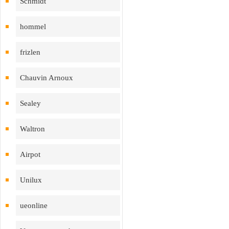
Schmidt
hommel
frizlen
Chauvin Arnoux
Sealey
Waltron
Airpot
Unilux
ueonline