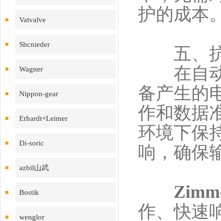
护的成本
Vatvalve
Shcnieder
五、抗干
在自动化
Wagner
备产生的
Nippon-gear
作和数据
Erhardt+Leimer
环境下保
Di-soric
响，确保
azbil山武
Zimm
Bostik
作、快速
wenglor