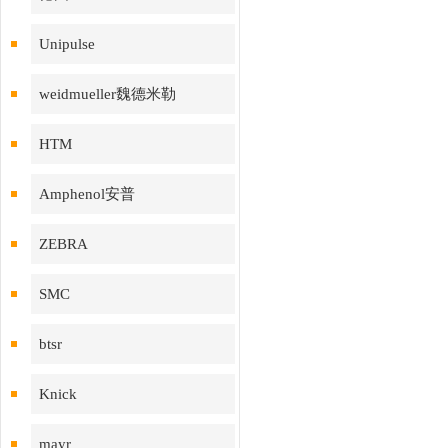
Unipulse
weidmueller魏德米勒
HTM
Amphenol安普
ZEBRA
SMC
btsr
Knick
mayr